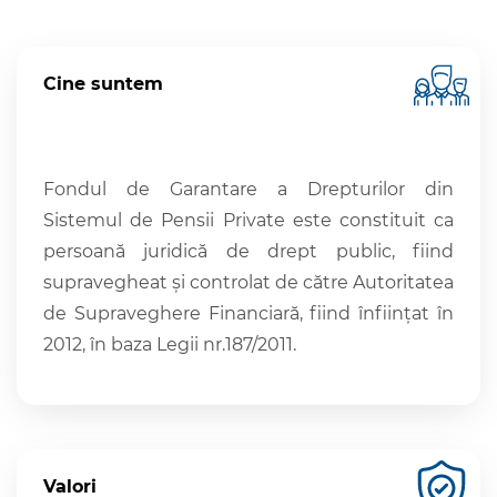
Administratori
și furnizori de
Cine suntem
pensii private
Schema de
garantare a
Fondul de Garantare a Drepturilor din
drepturilor din
Sistemul de Pensii Private este constituit ca
sistemul de
persoană juridică de drept public, fiind
pensii private
supravegheat şi controlat de către Autoritatea
de Supraveghere Financiară, fiind înființat în
Anunțuri
2012, în baza Legii nr.187/2011.
Active
Cariere
Valori