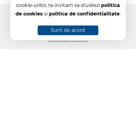
cookie-urilor, te invitam sa studiezi
politica
de cookies
si
politica de confidentialitate
.
Sunt de acord
© 2026 Site web dezvoltat cu pasiune de
SCDesign.ro
Politica de cookies
Politica de confidentialitate
Raportează încălcări în interes public