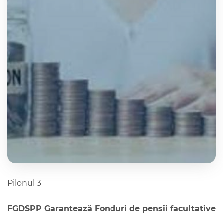
Schema de
garantare a
drepturilor din
sistemul de
pensii private
Anunțuri
Active
Cariere
Active
Pilonul 3
Contact
FGDSPP Garantează Fonduri de pensii facultative
Legături utile